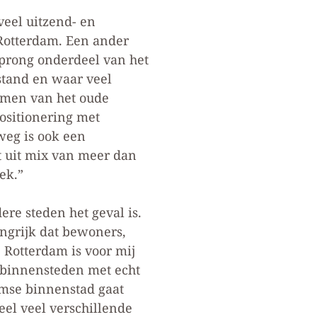
veel uitzend- en
Rotterdam. Een ander
sprong onderdeel van het
stand en waar veel
nemen van het oude
ositionering met
weg is ook een
t uit mix van meer dan
ek.”
re steden het geval is.
angrijk dat bewoners,
Rotterdam is voor mij
e binnensteden met echt
amse binnenstad gaat
eel veel verschillende