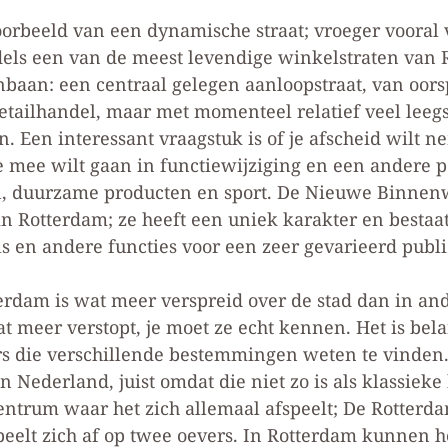
orbeeld van een dynamische straat; vroeger vooral 
els een van de meest levendige winkelstraten van 
jnbaan: een centraal gelegen aanloopstraat, van oor
tailhandel, maar met momenteel relatief veel leeg
n. Een interessant vraagstuk is of je afscheid wilt 
 mee wilt gaan in functiewijziging en een andere p
n, duurzame producten en sport. De Nieuwe Binnen
in Rotterdam; ze heeft een uniek karakter en bestaa
s en andere functies voor een zeer gevarieerd publi
rdam is wat meer verspreid over de stad dan in ande
at meer verstopt, je moet ze echt kennen. Het is bel
s die verschillende bestemmingen weten te vinden. 
n Nederland, juist omdat die niet zo is als klassiek
entrum waar het zich allemaal afspeelt; De Rotterd
speelt zich af op twee oevers. In Rotterdam kunnen h