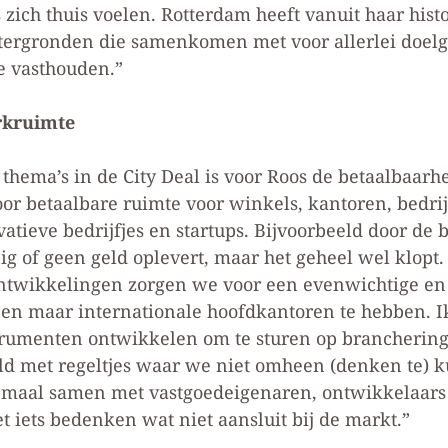
ch thuis voelen. Rotterdam heeft vanuit haar histor
htergronden die samenkomen met voor allerlei doelg
 vasthouden.”
rkruimte
 thema’s in de City Deal is voor Roos de betaalbaar
or betaalbare ruimte voor winkels, kantoren, bedri
vatieve bedrijfjes en startups. Bijvoorbeeld door de 
ig of geen geld oplevert, maar het geheel wel klopt.
ntwikkelingen zorgen we voor een evenwichtige en
een maar internationale hoofdkantoren te hebben. I
trumenten ontwikkelen om te sturen op branchering.
d met regeltjes waar we niet omheen (denken te) kun
llemaal samen met vastgoedeigenaren, ontwikkelaar
t iets bedenken wat niet aansluit bij de markt.”