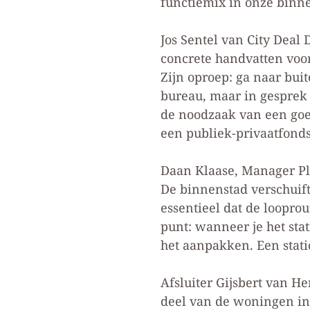
functiemix in onze binne
Jos Sentel van City Dea
concrete handvatten voo
Zijn oproep: ga naar buit
bureau, maar in gesprek m
de noodzaak van een go
een publiek-privaatfond
Daan Klaase, Manager Pla
De binnenstad verschuift 
essentieel dat de looprou
punt: wanneer je het sta
het aanpakken. Een stati
Afsluiter Gijsbert van H
deel van de woningen in