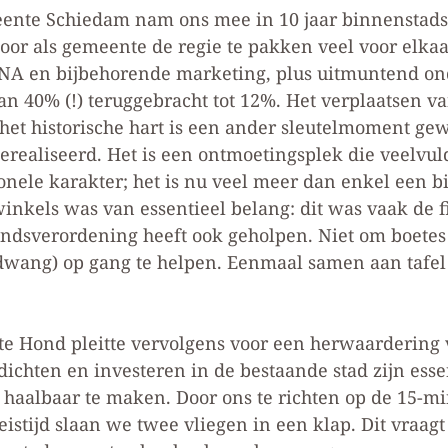
nte Schiedam nam ons mee in 10 jaar binnenstad
oor als gemeente de regie te pakken veel voor elka
 DNA en bijbehorende marketing, plus uitmuntend 
van 40% (!) teruggebracht tot 12%. Het verplaatsen v
het historische hart is een ander sleutelmoment gew
erealiseerd. Het is een ontmoetingsplek die veelvul
nele karakter; het is nu veel meer dan enkel een bi
nkels was van essentieel belang: dit was vaak de f
andsverordening heeft ook geholpen. Niet om boetes
dwang) op gang te helpen. Eenmaal samen aan tafel b
e Hond pleitte vervolgens voor een herwaardering v
rdichten en investeren in de bestaande stad zijn ess
haalbaar te maken. Door ons te richten op de 15-mi
istijd slaan we twee vliegen in een klap. Dit vraag