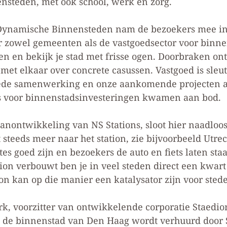
nsteden, met ook school, werk en zorg.
l Dynamische Binnensteden nam de bezoekers mee in
r zowel gemeenten als de vastgoedsector voor binne
en en bekijk je stad met frisse ogen. Doorbraken ont
et elkaar over concrete casussen. Vastgoed is sleute
ede samenwerking en onze aankomende projecten al
s voor binnenstadsinvesteringen kwamen aan bod.
nontwikkeling van NS Stations, sloot hier naadloos 
steeds meer naar het station, zie bijvoorbeeld Utrech
tes goed zijn en bezoekers de auto en fiets laten sta
tion verbouwt ben je in veel steden direct een kwar
on kan op die manier een katalysator zijn voor stede
erk, voorzitter van ontwikkelende corporatie Staedio
 de binnenstad van Den Haag wordt verhuurd door S