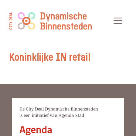
Ga
naar
Men
de
inhoud
Koninklijke IN retail
De City Deal Dynamische Binnensteden
is een initiatief van Agenda Stad