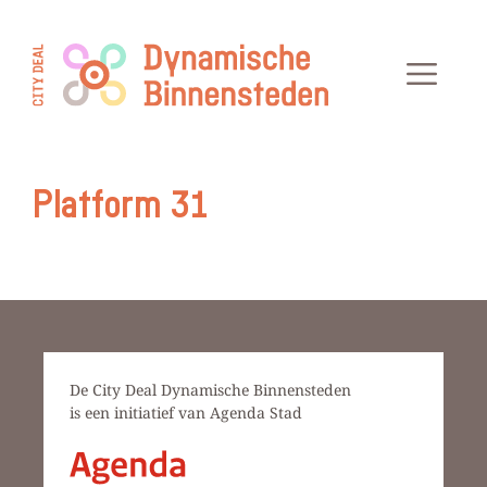
Ga
naar
Men
de
inhoud
Platform 31
De City Deal Dynamische Binnensteden
is een initiatief van Agenda Stad