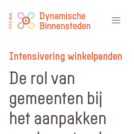
Ga
naar
Men
de
inhoud
Intensivering winkelpanden
De rol van
gemeenten bij
het aanpakken