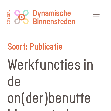
Ga
naar
Men
de
inhoud
Soort:
Publicatie
Werkfuncties in
de
on(der)benutte